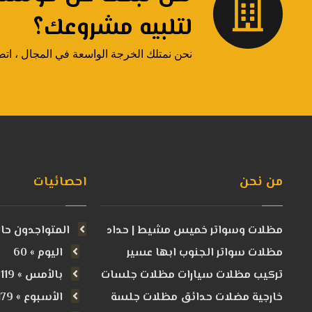
لتلبيه مشروعك؟
نحن نمتلك الخرجة الواسعة في المجال ، اتصل 
من نحن
احصائيات
مظلات وسواتر خميس مشيط | حداد
المتواجدون حالياً
مظلات سواتر الجنوب ابها عسير
اليوم » 60
تركيب مظلات سيارات مظلات جلسات
بالأمس » 119
خارجية مضلات حدائق مظلات جلسة
الأسبوع » 179