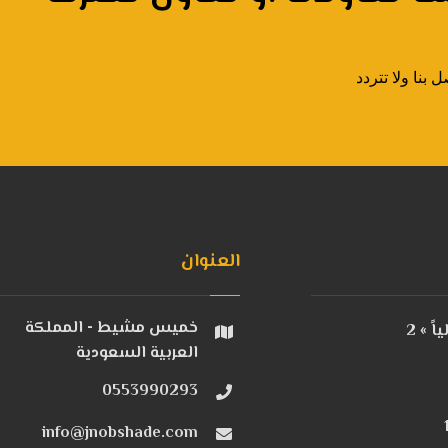
بنا ولا تتردد
العنوان
خميس مشيط - المملكة
 » 2
العربية السعودية
0553990293
info@jnobshade.com