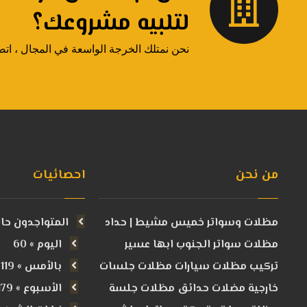
لتلبيه مشروعك؟
نحن نمتلك الخرجة الواسعة في المجال ، اتصل 
من نحن
احصائيات
مظلات وسواتر خميس مشيط | حداد
المتواجدون حالياً
مظلات سواتر الجنوب ابها عسير
اليوم » 60
تركيب مظلات سيارات مظلات جلسات
بالأمس » 119
خارجية مضلات حدائق مظلات جلسة
الأسبوع » 179