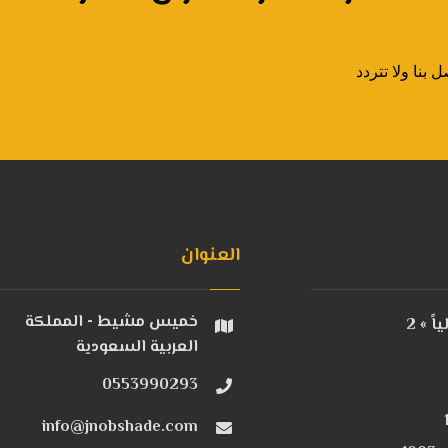
بنا ولا تتردد
العنوان
خميس مشيط - المملكة
 » 2
العربية السعودية
0553990293
info@jnobshade.com